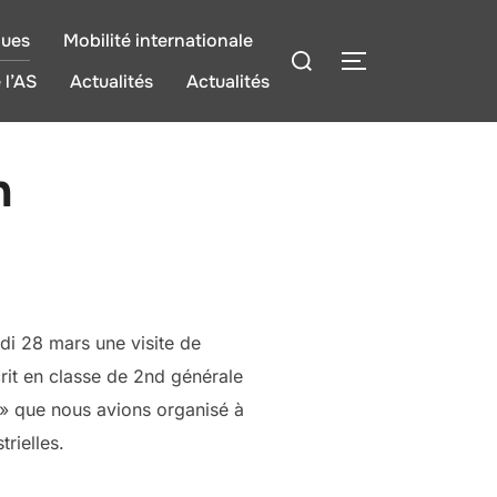
ques
Mobilité internationale
Rechercher :
PERMUTER LA
 l’AS
Actualités
Actualités
n
edi 28 mars une visite de
scrit en classe de 2nd générale
n » que nous avions organisé à
trielles.