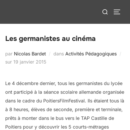
Aller
Rechercher :
au
PERM
contenu
Les germanistes au cinéma
par
Nicolas Bardet
dans
Activités Pédagogiques
Publié
sur
19 janvier 2015
le
Le 4 décembre dernier, tous les germanistes du lycée
ont participé à la séance scolaire allemande organisée
dans le cadre du PoitiersFilmFestival. Ils étaient tous là
à 8 heures, élèves de seconde, première et terminale,
prêts à monter dans le bus vers le TAP Castille de
Poitiers pour y découvrir les 5 courts-métrages