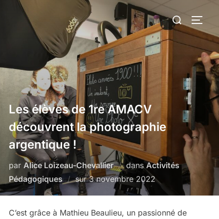
Aller
Rechercher :
au
PERM
contenu
Les élèves de 1re AMACV
découvrent la photographie
argentique !
par
Alice Loizeau-Chevallier
dans
Activités
Publié
Pédagogiques
sur
3 novembre 2022
le
C’est grâce à Mathieu Beaulieu, un passionné de