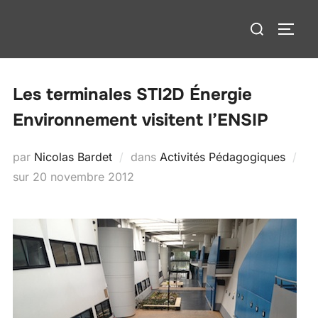
Aller
Rechercher :
au
PERM
contenu
Les terminales STI2D Énergie
Environnement visitent l’ENSIP
par
Nicolas Bardet
dans
Activités Pédagogiques
Publié
sur
20 novembre 2012
le